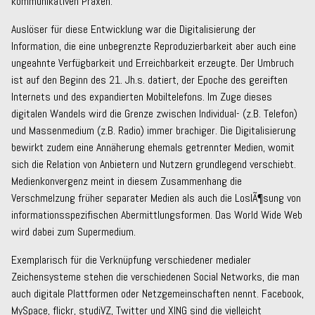
kommunikativen Praxen.
Auslöser für diese Entwicklung war die Digitalisierung der
Information, die eine unbegrenzte Reproduzierbarkeit aber auch eine
ungeahnte Verfügbarkeit und Erreichbarkeit erzeugte. Der Umbruch
ist auf den Beginn des 21. Jh.s. datiert, der Epoche des gereiften
Internets und des expandierten Mobiltelefons. Im Zuge dieses
digitalen Wandels wird die Grenze zwischen Individual- (z.B. Telefon)
und Massenmedium (z.B. Radio) immer brachiger. Die Digitalisierung
bewirkt zudem eine Annäherung ehemals getrennter Medien, womit
sich die Relation von Anbietern und Nutzern grundlegend verschiebt.
Medienkonvergenz meint in diesem Zusammenhang die
Verschmelzung früher separater Medien als auch die LoslÃ¶sung von
informationsspezifischen Abermittlungsformen. Das World Wide Web
wird dabei zum Supermedium.
Exemplarisch für die Verknüpfung verschiedener medialer
Zeichensysteme stehen die verschiedenen Social Networks, die man
auch digitale Plattformen oder Netzgemeinschaften nennt. Facebook,
MySpace, flickr, studiVZ, Twitter und XING sind die vielleicht